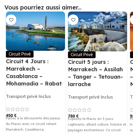
Vous pourriez aussi aimer...
Circuit Privé
Circuit Privé
Circuit 4 Jours :
Circuit 5 jours :
C
Marrakech –
Marrakech – Assilah
Casablanca –
– Tanger – Tetouan-
–
Mohamadia – Rabat
larrache
Transport privé Inclus
Transport privé Inclus
T
€
€
Partez à la découverte des joyaux
Explorez le Maroc en 5 jours
P
du Maroc avec ce circuit reliant
captivants, alliant culture, histoire et
t
Marrakech, Casablanca,
paysages enchanteurs. Ce circuit
s