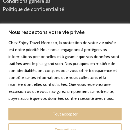
Conditions générales
Politique de confidentialité
Liens sociaux
Nous respectons votre vie privée
Chez Enjoy Travel Morocco, la protection de votre vie privée
est notre priorité. Nous nous engageons à protéger vos
informations personnelles et à garantir que vos données sont
traitées avec le plus grand soin. Nos pratiques en matière de
confidentialité sont conçues pour vous offrir transparence et
contrôle sur les informations que nous collectons et la
manière dont elles sont utilisées. Que vous réserviez une
Copyright © 2015-2025 Tous droits réservés – Enjoy Travel Morocco
excursion ou que vous naviguiez simplement sur notre site,
SARL. Création par :
DIGITAL WIN
soyez assuré que vos données sont en sécurité avec nous.
Tout accepter
Tout refuser