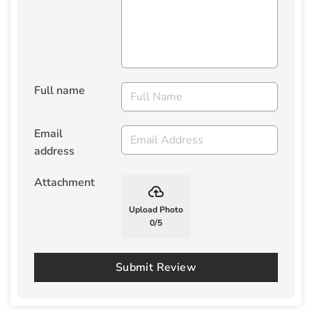
Full name
Email
address
Attachment
backup
Upload Photo
0
/
5
Submit Review